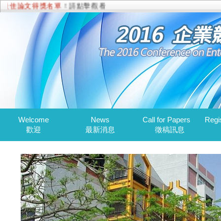
最佳論文得獎名單
！請點擊觀看
Welcome
News
Call for Papers
Regi
歡迎
最新消息
徵稿訊息